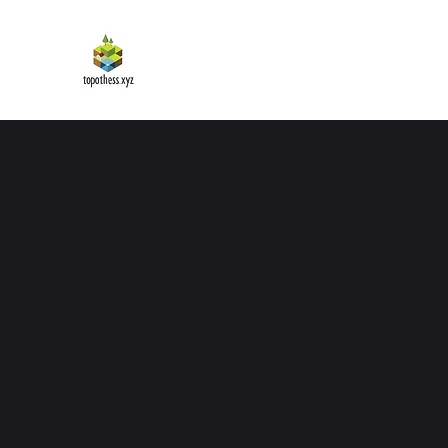
topothess.xyz
ΤΟΠ