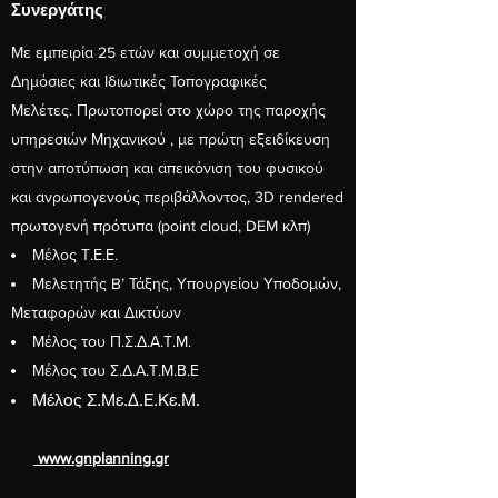
Συνεργάτης
Με εμπειρία 25 ετών και συμμετοχή σε
Δημόσιες και Ιδιωτικές Τοπογραφικές
Μελέτες. Πρωτοπορεί στο χώρο της παροχής
υπηρεσιών Μηχανικού , με πρώτη εξειδίκευση
στην αποτύπωση και απεικόνιση του φυσικού
και ανρωπογενούς περιβάλλοντος, 3D rendered
πρωτογενή πρότυπα (point cloud, DEM κλπ)
Μέλος Τ.Ε.Ε.
Μελετητής B’ Τάξης, Υπουργείου Υποδομών,
Μεταφορών και Δικτύων
Μέλος του Π.Σ.Δ.Α.Τ.Μ.
Μέλος του Σ.Δ.Α.Τ.Μ.Β.Ε
Μέλος Σ.Με.Δ.Ε.Κε.Μ.
www.gnplanning.gr