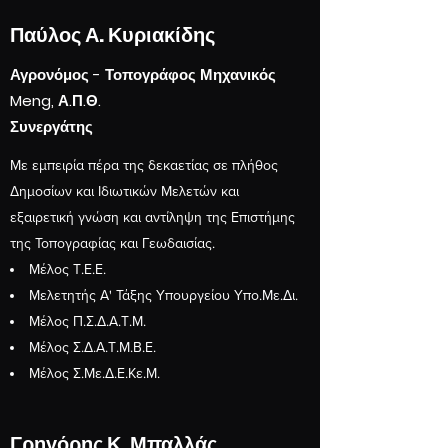
Παύλος Α. Κυριακίδης
Αγρονόμος - Τοπογράφος Μηχανικός
Meng, Α.Π.Θ.
Συνεργάτης
Με εμπειρία πέρα της δεκαετίας σε πλήθος
Δημοσίων και Ιδιωτικών Μελετών και
εξαιρετική γνώση και αντίληψη της Επιστήμης
της Τοπογραφίας και Γεωδαισίας.
Μέλος Τ.Ε.Ε.
Μελετητής Α' Τάξης Υπουργείου Υπο.Με.Δι.
Μέλος Π.Σ.Δ.Α.Τ.Μ.
Μέλος Σ.Δ.Α.Τ.Μ.Β.Ε.
Μέλος Σ.Με.Δ.Ε.Κε.Μ.
Γρηγόρης Κ. Μπαλλάς