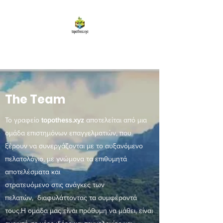
topothess.xyz
The Team
Το γραφείο
topothess.xyz
αποτελείται από μια
ομάδα επιστημόνων επαγγελματιών, που
ξέρουν να συνεργάζονται με το αυξανόμενο
πελατολόγιο, με γνώμονα τα επιθυμητά
αποτελέσματα και
στρατευόμενο στις ανάγκες των
πελατών, διαφυλάττοντας τα συμφέροντά
τους.Η ομάδα μας είναι πρόθυμη να μάθει, είναι