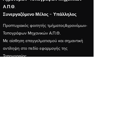
Α.Π.Θ.
Συνεργαζόμενο Μέλος - Υπάλληλος
Προπτυχιακός φοιτητής τμήματοςΑγρονόμων-
Τοπογράφων Μηχανικών Α.Π.Θ.
Με αίσθηση επαγγελματισμού και σημαντική
αντίληψη στο πεδίο εφαρμογής της
Τοπογραφίας
Ιωάννα Αναστασοπούλου
Δικηγόρος
Συνεργάτης
Με επαγγελματική εμπειρία 20 ετών στη
μάχιμη Δικηγορία και με εμβάθυνση στο
Εμπράγματο Δίκαιο και σε θέματα
Κτηματολογίου