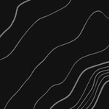
Ειδικές Τοπογραφ
Τρισδιάστατες Αποτυπώσεις
Παραγωγή αρχείου νέφους σ
κατόπιν επεμβάσεων για ογ
Παραγωγή Γεωαναφερμένων 
Τρισδιάστατες Αρχιτεκτονικ
(LiDAR)
Κτιριακών όψεων (ορθοπροσό