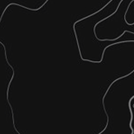
 σε ενιαίο τρισδιάστατο μοντέλο με απεικόνιση των ιδιαίτερων α
ή/και διανυσματικών αρχείων κατόψεων & τομών κτιριακών όγκων.
ήσεις – Ογκομετρήσεις
τύου - Τριγωνισμοί