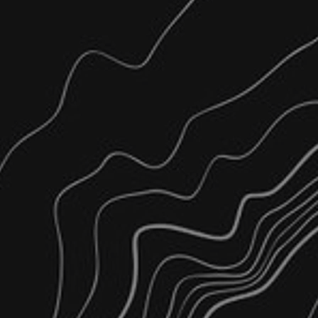
τήσεις
τίων – Καθέτων ιδιοκτησιών
 Γραμμής
αραλίας
Τεχνικών Έργων