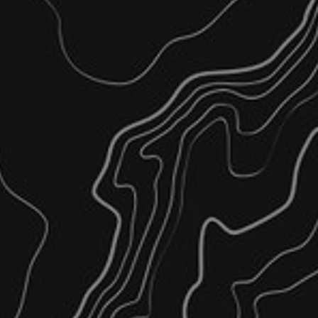
η Μικρομετακινήσεων
αλίας
ροσταθμήσεις
λου Εδάφους (ισοϋψείς)
γραφικές μελέτες
ογής (τροποποιήσεις – ενστάσεις)
ων
ότησης
Κυκλοφοριακών Μετρήσεων & Ερευνών