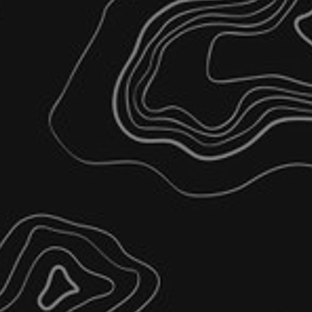
 σχηματισμών πριν και
σιών
ριτότητας
ρήση 3D σαρωτή Laser
ιανυσματικών αρχείων