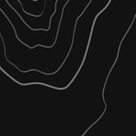
ληνικό Κτηματολόγιο
ικές Αγωγές
κή Μεταβολή Γεωτεμαχίου)
/17
ας
 Δασαρχείο
ας
μα, συνοδεύεται από τον μοναδικό Κωδικό Ηλεκτρονικού Διαγράμ
Κτηματολόγιο Α.Ε.
,
μματα για Συμβολαιογραφική Χρήση συνοδεύονται και από τη Βεβ