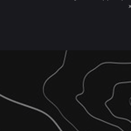
Χ
Τοπογραφικά Διαγρ
Συμβόλαια / Δικαιοπραξίες