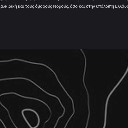
αλκιδική και τους όμορους Νομούς, όσο και στην υπόλοιπη Ελλάδ
άμματα ( Ε.Γ.Σ.Α.’87) για