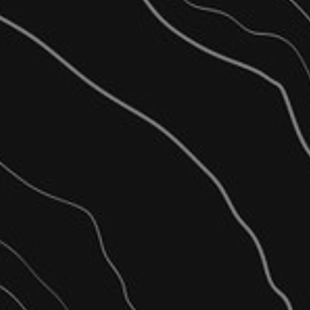
Δήλωση Ιδιοκτησίας στο Ελ
Διεκδικητικές / Αναγνωριστ
Γεωμετρική Μεταβολή (Χωρι
Οικοδομική Άδεια
Ρύθμιση Αυθαιρέτου Ν.4495
Καθορισμό Αιγιαλού-Παραλί
Πράξη Χαρακτηρισμού από
Εγκρίσεις Αρχαιολογίας
Εφαρμογή Τίτλων ιδιοκτησί
*Κάθε Τοπογραφικό Διάγραμ
Προδιαγραφές της Ελληνικό 
ενώ τα Τοπογραφικά Διαγρά