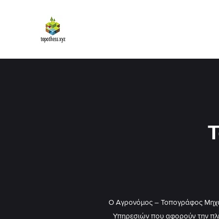
topothess.xyz
Τ
Ο Αγρονόμος – Τοπογράφος Μηχαν
Υπηρεσιών που αφορούν την πλή