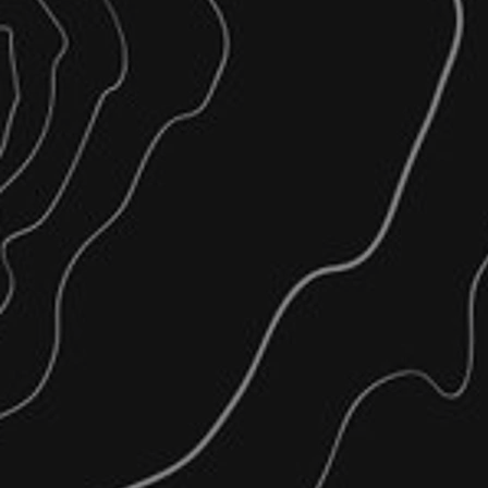
Χαράξεις / Οριοθε
Οικοπέδων / Αγρών
Ορίων Κατάτμησης / Οριζον
Δασικού Τμήματος
Ρυμοτομικής / Οικοδομικής
Οριογραμμών Αιγιαλού – Π
Κατασκευών
Θεμελιώσεων Οικοδομών
Φωτοβολταϊκών Πάρκων
Κατασκευαστικών Γραμμών 