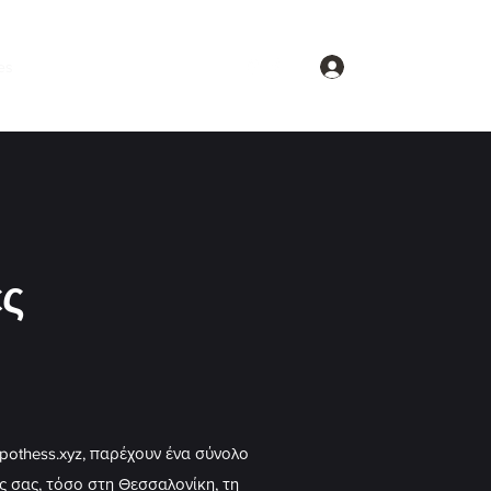
Σύνδεση
es
Projects
Clients
More
ές
othess.xyz, παρέχουν ένα σύνολο
 σας, τόσο στη Θεσσαλονίκη, τη