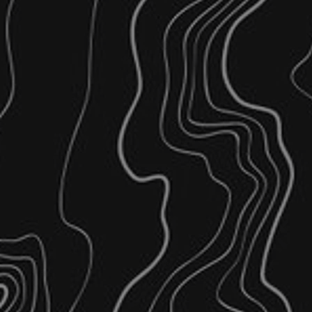
Όψεων και Τομών.
Εσωτερικού κτιριακού όγκου
Σχεδιαστικού Αρχείου .dxf 
www.gnplanning.gr
Μελέτες
Τοπογραφίας
Αποτυπώσεις
Επιμετρήσεις – Εμβαδομετρ
Ίδρυση Τριγωνομετρικού Δικ