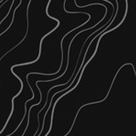
Ανίχνευση – Παρακολούθησ
Καθορισμός Αιγιαλού & Παρ
Οριοθέτηση Ρέματος
Υψομετρικές Μελέτες – Χω
Δημιουργία Ψηφιακού Μοντέ
Αστικές και αγροτικές τοπο
Διορθωτικές Πράξεις Εφαρμ
Υδραυλικές
Οδοποιίας
Μηκοτομές – Διατομές
Σήμανση – Οδική Ασφάλεια
Αγροτική Οδοποιία
Σχεδιασμός Ισόπεδων Κόμβ
Κυκλοφοριακές
Μελέτες Φωτεινής Σηματοδ
Διεξαγωγή & Επεξεργασία 