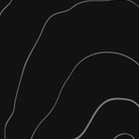
ματος, σύμφωνα με τις
αίωση Μηχανικού Ν.4495/17