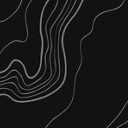
ικές Εφαρμογές
 εκτάσεων με χρήση UAV (drone)
ημείων για την υψηλής πιστότητας απόδοση φυσικού εδάφους και
κομετρήσεις, παρακολούθηση μεγεθών και κατασκευαστικών εργα
ορθοφωτοχαρτών Υψηλής Οριζοντιογραφικής Ακρίβειας και Διακ
ές αποτυπώσεις Κτηρίων, υψηλής πιστότητας και ακρίβειας, με χ
ψεις) και εξαγωγή Αρχιτεκτονικού Σχεδίου όψεων (.dxf) ή/και δ