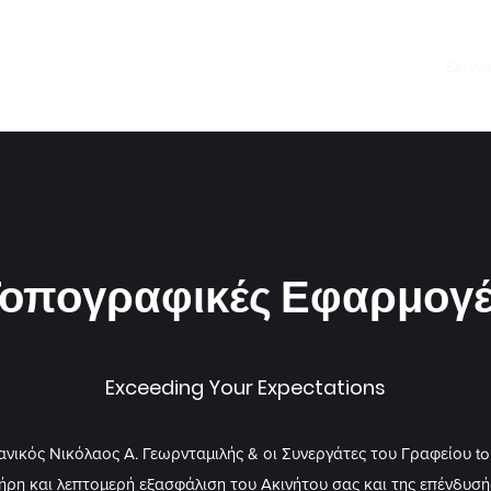
Home
About Us
Servic
οπογραφικές Εφαρμογ
Exceeding Your Expectations
ικός Νικόλαος Α. Γεωρνταμιλής & οι Συνεργάτες του Γραφείου top
ρη και λεπτομερή εξασφάλιση του Ακινήτου σας και της επένδυσής